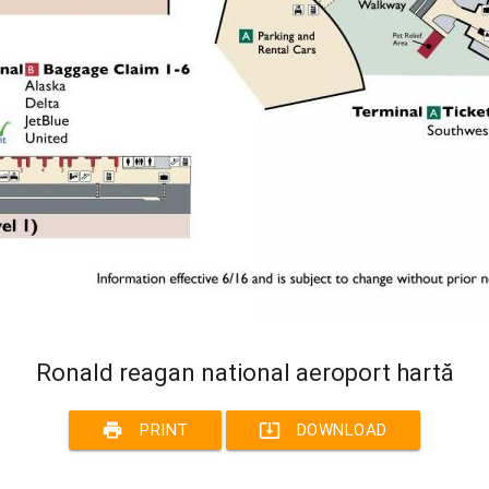
Ronald reagan national aeroport hartă
print
system_update_alt
PRINT
DOWNLOAD