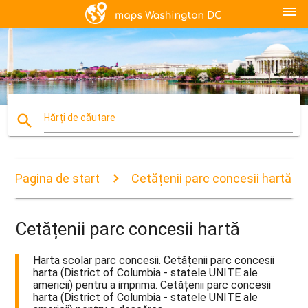
menu
search
Hărți de căutare
Pagina de start
Cetățenii parc concesii hartă
Cetățenii parc concesii hartă
Harta scolar parc concesii. Cetățenii parc concesii
harta (District of Columbia - statele UNITE ale
americii) pentru a imprima. Cetățenii parc concesii
harta (District of Columbia - statele UNITE ale