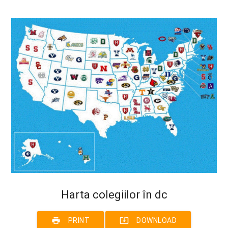
Harta colegiilor în dc
print
system_update_alt
PRINT
DOWNLOAD