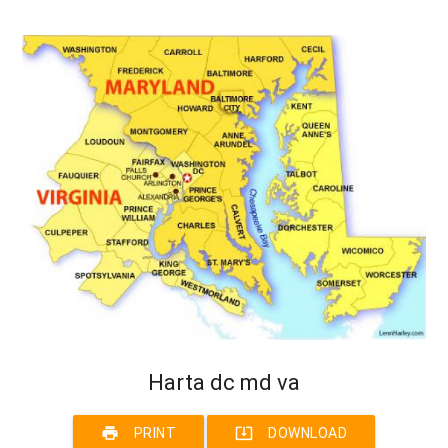
Harta dc md va
print
system_update_alt
PRINT
DOWNLOAD