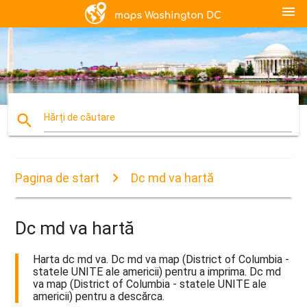
menu
search
Hărți de căutare
Pagina de start
Dc md va hartă
Dc md va hartă
Harta dc md va. Dc md va map (District of Columbia -
statele UNITE ale americii) pentru a imprima. Dc md
va map (District of Columbia - statele UNITE ale
americii) pentru a descărca.