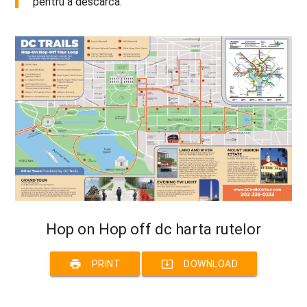
pentru a descărca.
Hop on Hop off dc harta rutelor
print
system_update_alt
PRINT
DOWNLOAD