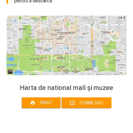
pentru a descărca.
Harta de national mall și muzee
print
system_update_alt
PRINT
DOWNLOAD