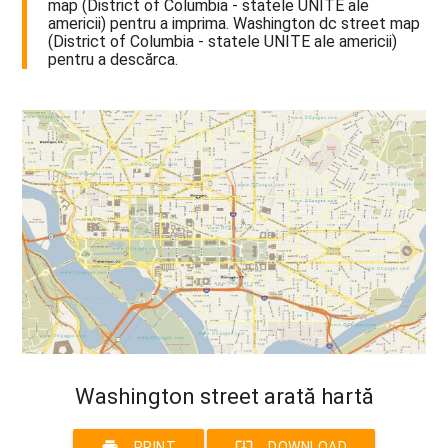
map (District of Columbia - statele UNITE ale
americii) pentru a imprima. Washington dc street map
(District of Columbia - statele UNITE ale americii)
pentru a descărca.
Washington street arată hartă
print
system_update_alt
PRINT
DOWNLOAD